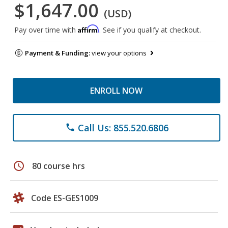
$1,647.00
(USD)
Affirm
Pay over time with
. See if you qualify at checkout.
Payment & Funding:
view your options
ENROLL NOW
Call Us: 855.520.6806
phone
schedule
80 course hrs
Code ES-GES1009