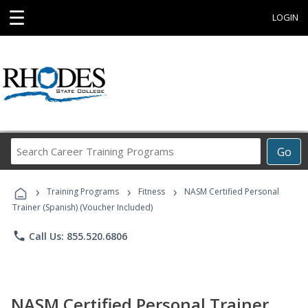
☰
LOGIN
Search
Go
Career
Training
›
›
›
Programs
Training Programs
Fitness
NASM Certified Personal
Trainer (Spanish) (Voucher Included)
phone
Call Us: 855.520.6806
NASM Certified Personal Trainer