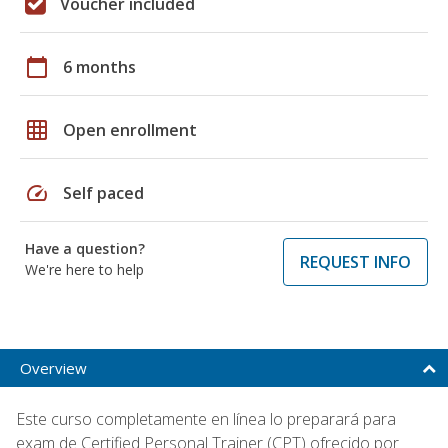
Voucher included
calendar_today
6 months
grid_on
Open enrollment
speed
Self paced
Have a question?
REQUEST INFO
We're here to help
Overview
Este curso completamente en línea lo preparará para
exam de Certified Personal Trainer (CPT) ofrecido por