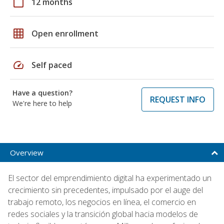
calendar_today
12 months
grid_on
Open enrollment
speed
Self paced
Have a question?
REQUEST INFO
We're here to help
Overview
El sector del emprendimiento digital ha experimentado un
crecimiento sin precedentes, impulsado por el auge del
trabajo remoto, los negocios en línea, el comercio en
redes sociales y la transición global hacia modelos de