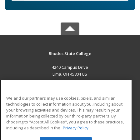
Rhodes State College
4240 Campus Drive
Lima, OH 45804 US
MAIN CONTENT
Career Training
We and our partners may use cookies, pixels, and similar
technologies to collect information about you, including about
ADDITIONAL RESOURCES
your browsing activities and devices. This may result in your
information being collected by our third-party partners. By
Military
Student Blog
choosing to "Accept All Cookies", you agree to these practices,
Financial Assistance
including as described in the
Privacy Policy
Help