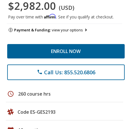
$2,982.00
(USD)
Affirm
Pay over time with
. See if you qualify at checkout.
Payment & Funding:
view your options
ENROLL NOW
Call Us: 855.520.6806
phone
schedule
260 course hrs
Code ES-GES2193