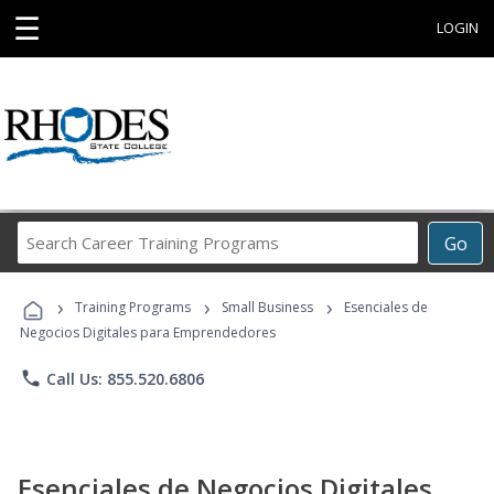
☰
LOGIN
Search
Go
Career
Training
›
›
›
Programs
Training Programs
Small Business
Esenciales de
Negocios Digitales para Emprendedores
phone
Call Us: 855.520.6806
Esenciales de Negocios Digitales