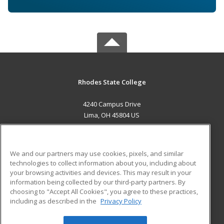
Rhodes State College
4240 Campus Drive
Lima, OH 45804 US
MAIN CONTENT
Career Training
We and our partners may use cookies, pixels, and similar
technologies to collect information about you, including about
ADDITIONAL RESOURCES
your browsing activities and devices. This may result in your
information being collected by our third-party partners. By
Military
Student Blog
choosing to "Accept All Cookies", you agree to these practices,
Financial Assistance
including as described in the
Privacy Policy
Help