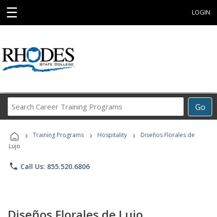
☰
LOGIN
Search
Go
Career
Training
›
›
›
Programs
Training Programs
Hospitality
Diseños Florales de
Lujo
phone
Call Us: 855.520.6806
Diseños Florales de Lujo