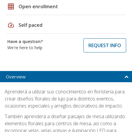
grid_on
Open enrollment
speed
Self paced
Have a question?
REQUEST INFO
We're here to help
Overview
Aprenderá a utilizar sus conocimientos en floristería para
crear diseños florales de lujo para distintos eventos,
ocasiones especiales y arreglos decorativos de impacto.
También aprenderá a diseñar paisajes de mesa utilizando
elementos florales para centros de mesa, así como a
incorporar velas, velas votivas e iluminación LED para