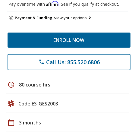
Affirm
Pay over time with
. See if you qualify at checkout.
Payment & Funding:
view your options
ENROLL NOW
Call Us: 855.520.6806
phone
schedule
80 course hrs
Code ES-GES2003
calendar_today
3 months